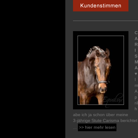
C
A
R
I
S
A
♥
I
A
p
ril
h
abe ich ja schon über meine
3-jährige Stute Carisma berichtet
...
>> hier mehr lesen