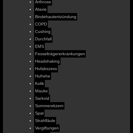
Arthrose
Ataxie
Bindehautentzündung
COPD
Cushing
Durchfall
EMS
Fesselträgererkrankungen
Headshaking
Hufabszess
Hufrehe
Kolik
Mauke
Sarkoid
Sommerekzem
Spat
Strahlfäule
Vergiftungen