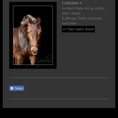
CARISMA ♥
Im April habe ich ja schon
über meine
3-jährige Stute Carisma
berichtet ...
>> hier mehr lesen
Teilen