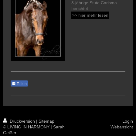
3-jährige Stute Carisma
berichtet ...
>> hier mehr lesen
Teilen
Druckversion
|
Sitemap
Login
© LIVING IN HARMONY | Sarah
Webansicht
Geißer