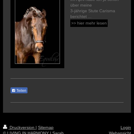
über meine
3-jährige Stute Carisma
berichtet ...
>> hier mehr lesen
Teilen
Druckversion
|
Sitemap
Login
© LIVING IN HARMONY | Sarah
Webansicht