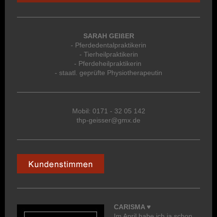
SARAH GEIßER
- Pferdedentalpraktikerin
- Tierheilpraktikerin
- Pferdeheilpraktikerin
- staatl. geprüfte Physiotherapeutin
Mobil: 0171 - 32 05 142
thp-geisser@gmx.de
CARISMA ♥
Im April habe ich ja schon