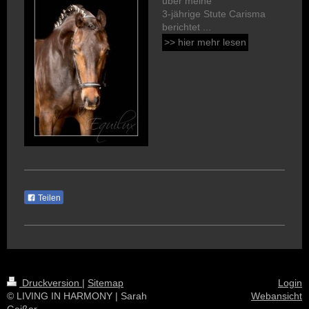
über meine
3-jährige Stute Carisma
berichtet ...
>> hier mehr lesen
Teilen
Druckversion
|
Sitemap
Login
© LIVING IN HARMONY | Sarah
Webansicht
Geißer