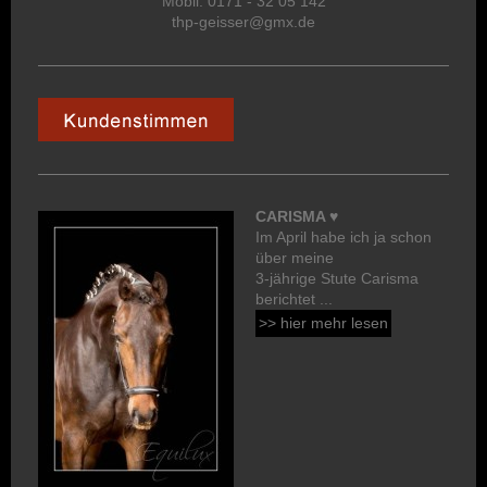
Mobil: 0171 - 32 05 142
thp-geisser@gmx.de
CARISMA ♥
Im April habe ich ja schon
über meine
3-jährige Stute Carisma
berichtet ...
>> hier mehr lesen