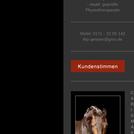
- staatl. geprüfte
Physiotherapeutin
Mobil: 0171 - 32 05 142
thp-geisser@gmx.de
C
A
R
I
S
A
♥