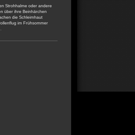
nnen Strohhalme oder andere
en über ihre Beinhärchen
machen die Schleimhaut
 Pollenflug im Frühsommer
n.