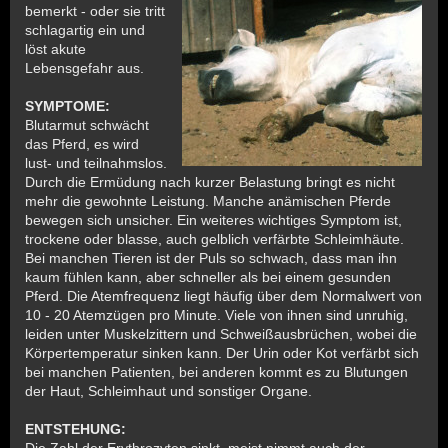
bemerkt - oder sie tritt
schlagartig ein und
löst akute
Lebensgefahr aus.
SYMPTOME:
Blutarmut schwächt
das Pferd, es wird
lust- und teilnahmslos.
Durch die Ermüdung nach kurzer Belastung bringt es nicht
mehr die gewohnte Leistung. Manche anämischen Pferde
bewegen sich unsicher. Ein weiteres wichtiges Symptom ist,
trockene oder blasse, auch gelblich verfärbte Schleimhäute.
Bei manchen Tieren ist der Puls so schwach, dass man ihn
kaum fühlen kann, aber schneller als bei einem gesunden
Pferd. Die Atemfrequenz liegt häufig über dem Normalwert von
10 - 20 Atemzügen pro Minute. Viele von ihnen sind unruhig,
leiden unter Muskelzittern und Schweißausbrüchen, wobei die
Körpertemperatur sinken kann. Der Urin oder Kot verfärbt sich
bei manchen Patienten, bei anderen kommt es zu Blutungen
der Haut, Schleimhaut und sonstiger Organe.
ENTSTEHUNG:
Die Zahl der Erythrozyten sinkt, meist nimmt auch der